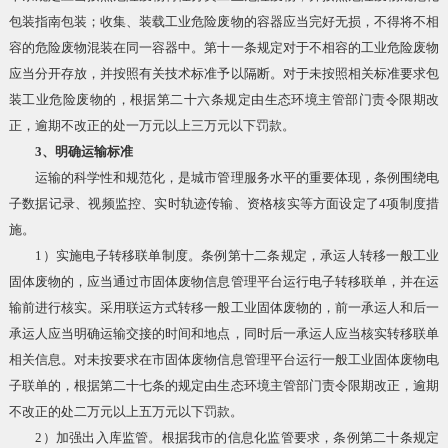
包装指南包装；收集、装载工业危险废物的容器应当完好无损，不得将不相
容的危险废物混装在同一容器中。第十一条规定对于不相容的工业危险废物
应当分开存放，并按照有关技术标准予以隔断。对于未按照相关标准要求包
装工业危险废物的，根据第二十六条规定由生态环境主管部门责令限期改
正，逾期不改正的处一万元以上三万元以下罚款。
3、明确运输标准
运输的科学性和规范化，是城市管理服务水平的重要体现，条例围绕电
子数据记录、视频监控、实时轨迹传输、资格核实等方面设定了4项制度措
施。
1）实施电子转移联单制度。条例第十二条规定，承运人转移一般工业
固体废物的，应当通过市固体废物信息管理平台运行电子转移联单，并在运
输前进行核实。采用联运方式转移一般工业固体废物的，前一承运人和后一
承运人应当明确运输交接的时间和地点，同时后一承运人应当核实转移联单
相关信息。对未按要求在市固体废物信息管理平台运行一般工业固体废物电
子联单的，根据第二十七条的规定由生态环境主管部门责令限期改正，逾期
不改正的处二万元以上五万元以下罚款。
2）加强出入库监管。根据我市的信息化监管要求，条例第二十条规定