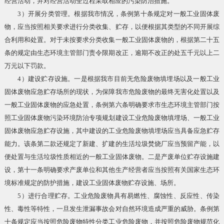
经营活动，并对经营活动全过程采取相应的污染防治措施。
3）开展分类管理。根据我市情况，条例第十条规定对一般工业固体废
物，应当按照相关要求进行分类收集、贮存，以便根据其类型的不同开展综
合利用和处置。对于未按要求分类收集一般工业固体废物的，根据第二十五
条的规定由生态环境主管部门责令限期改正，逾期不改正的处五千元以上二
万元以下罚款。
4）建设贮存设施。一是根据我市目前无危险废物填埋场以及一般工业
固体废物应急贮存场所的现状，为保障我市危险废物的最终无害化处置以及
一般工业固体废物的应急处置，条例第六条明确要求市生态环境主管部门按
照工业固体废物污染环境防治专项规划建设工业危险废物填埋场、一般工业
固体废物应急贮存设施，其中建设的工业危险废物填埋场应当具备应急贮存
能力。该条第二款还规定了新建、扩建的生活垃圾焚烧厂应当预留产能，以
便处置与生活垃圾性质相近的一般工业固体废物。二是产废单位贮存设施建
设，第十一条明确要求产废单位和其他生产经营者应当按照有关国家生态环
境标准规定的防护措施，建设工业固体废物贮存设施、场所。
5）进行合理贮存。工业危险废物具有易燃性、腐蚀性、反应性、传染
性、毒性等特性，一旦发生泄漏事故会对自然环境造成严重的威胁。条例第
十条规定应当按照危险废物特性分类工业危险废物，并按照危险废物规范化