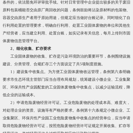
条件的，依法豁免环评审批手续。针对日常管理中企业提出较多的关于废旧
原料包装桶能否交由原厂商回收的问题，条例鼓励将沾染原材料的包装物、
容器交由原生产者用于原始用途，但规定应当做好台账记录。同时细化了自
行利用处置的管理要求，明确自行利用、处置工业固体废物的单位和其他生
产经营者，应当建立利用、处置台账，如实记录有关信息，每月上传到市固
体废物信息管理平台。
2、细化收集、贮存要求
工业固体废物的收集、贮存是污染环境防治的重要环节，条例围绕设施
建设、分类管理、合规贮存三个方面设定了共5项制度措施。
1）建设集中收集点。为方便工业固体废物收运管理，条例第六条明确
要求市生态环境主管部门应当合理布局规划，统筹建设小微企业、工业集聚
区、环保共性产业园配套的工业固体废物集中收集点，以减少运输流程，降
低企业的运输成本。
2）申请危险废物经营许可证。工业危险废物的处理成本高、难度大，
对处理企业的资质、设施等有严格的要求。条例第十六条规定小微企业、工
业集聚区、环保共性产业园工业危险废物集中收集点的经营单位，应当申请
取得危险废物经营许可证，按照危险废物经营许可证规定开展收集、贮存等